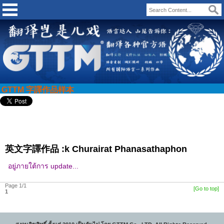
GTTM 字譯作品样本
英文字譯作品 :k Churairat Phanasathaphon
อยู่ภายใต้การ update...
Page 1/1
[Go to top]
1