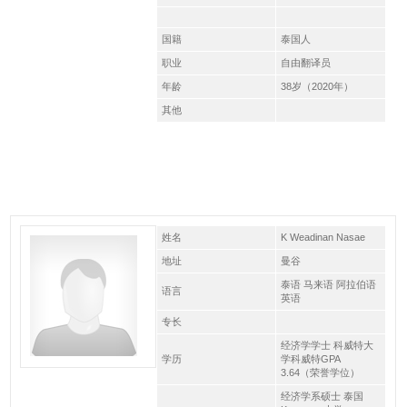
国籍
泰国人
职业
自由翻译员
年龄
38岁（2020年）
其他
姓名
K Weadinan Nasae
地址
曼谷
泰语 马来语 阿拉伯语
语言
英语
专长
经济学学士 科威特大
学历
学科威特GPA
3.64（荣誉学位）
经济学系硕士 泰国