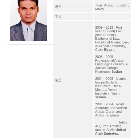
Thai , Arabic , English ,
语言
Malay
专长
2009 - 2013 Fort
year student( Last
year student )
Bachelor of Law,
Faculty of Islamic Law,
Al Azhaar University,
Cairo
Egypt.
2008 - 2009
Professional Arabic
Language Courses, Al
Jabrah College,
Khartoum,
Sudan
2004 - 2008 Islamic
学历
law particularly
instructive, Dar Al
Mustafa Yemen
Institute in Tarim ,
Yeman
2001 - 2004 Read
Accurate and Verified
Arabic Quran and
Arabic Ianguage.
Tahfiz
Al Quran Training
centre ,Al Ain
United
Arab Emirates.