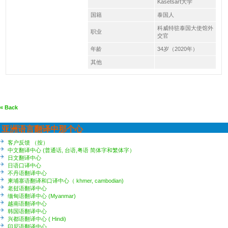
Kasetsart大学
国籍
泰国人
科威特驻泰国大使馆外
职业
交官
年龄
34岁（2020年）
其他
« Back
亚洲语言翻译中那个心
客户反馈 （按）
中文翻译中心 (普通话, 台语,粤语 简体字和繁体字）
日文翻译中心
日语口译中心
不丹语翻译中心
柬埔寨语翻译和口译中心（ khmer, cambodian)
老挝语翻译中心
缅甸语翻译中心 (Myanmar)
越南语翻译中心
韩国语翻译中心
兴都语翻译中心 ( Hindi)
印尼语翻译中心