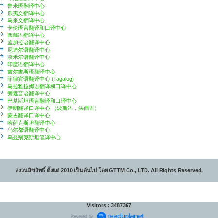
鲁米语翻译中心
爪夷文翻译中心
马来文翻译中心
卡伦语言翻译和口译中心
西藏语翻译中心
孟加拉语翻译中心
尼迫尔语翻译中心
淡米尔语翻译中心
印度语翻译中心
吉尔吉斯语翻译中心
菲律宾语翻译中心 (Tagalog)
马拉雅拉姆语翻译和口译中心
旁遮普语翻译中心
巴基斯坦语言翻译和口译中心
伊朗翻译口译中心 （波斯语，法西语）
蒙古翻译口译中心
哈萨克斯坦翻译中心
乌尔都语翻译中心
乌兹别克斯坦笔译中心
สงวนลิขสิทธิ์ ตั้งแต่ 2010 เป็นต้นไป โดย GTTM Co., LTD. All Rights Reserved.
Visitors : 3487367