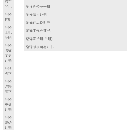
汽车
登记
翻译办公室手册
翻译
翻译法人证书
护照
翻译产品说明书
翻译
翻译工作准证书。
土地
契约
翻译宣传册
(
手册
)
翻译
翻译版权所有证书
名称
变更
证书
翻译
脚本
翻译
户籍
誊本
翻译
单身
证书
翻译
结婚
证书