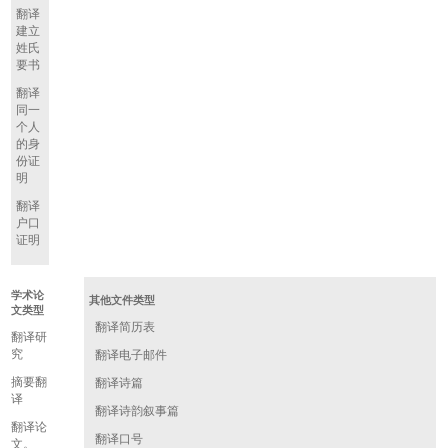
翻译
建立
姓氏
要书
翻译
同一
个人
的身
份证
明
翻译
户口
证明
学术论
其他文件类型
文类型
翻译简历表
翻译研
究
翻译电子邮件
摘要翻
翻译诗篇
译
翻译诗韵叙事篇
翻译论
翻译口号
文。