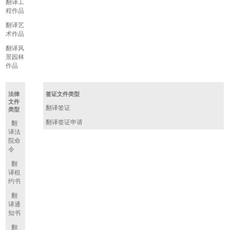
翻译工
程作品
翻译艺
术作品
翻译风
景园林
作品
法律
签证文件类型
文件
翻译签证
类型
翻译签证申请
翻
译法
院命
令
翻
译租
约书
翻
译通
知书
翻