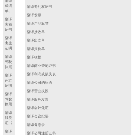
翻译
成绩
翻译专利权证书
单。
翻译发票
翻译
翻译产品标签
离婚
证书
翻译接收单
翻译
翻译出支单
出生
证明
翻译报价单
翻译
翻译收据
驾驶
翻译商业登记证书
执照
翻译利润或损失表
翻译
死亡
翻译公司的标语
证明
翻译营业执照
翻译
驾驶
翻译服务发票
执照
翻译会计凭证
翻译
翻译会议纪要
服役
证书
翻译备忘录
翻译
翻译公司注册证书