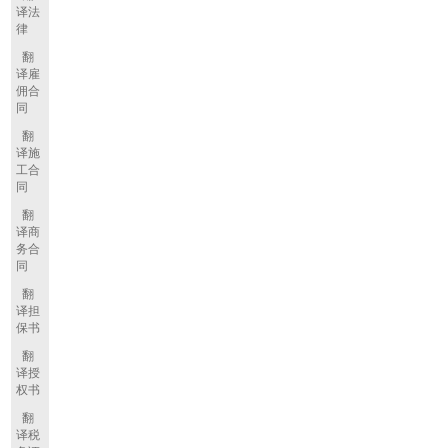
译法
律
翻
译雇
佣合
同
翻
译施
工合
同
翻
译商
务合
同
翻
译担
保书
翻
译授
权书
翻
译税