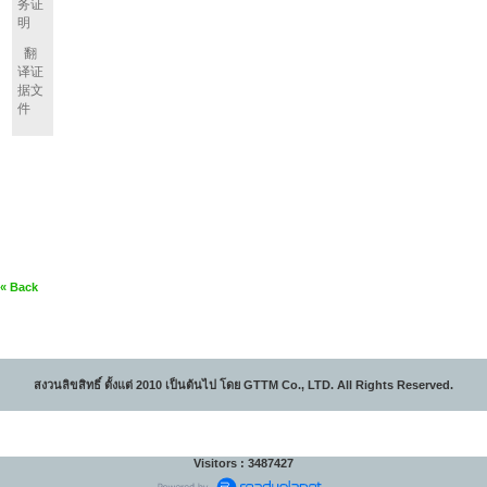
务证
明
翻
译证
据文
件
« Back
สงวนลิขสิทธิ์ ตั้งแต่ 2010 เป็นต้นไป โดย GTTM Co., LTD. All Rights Reserved.
Visitors : 3487427