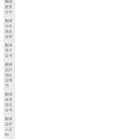
翻译
教育
文件
翻译
出生
地点
证明
翻译
养子
证书
翻译
品行
清白
证明
书
翻译
收养
登记
证书
翻译
监护
人证
明