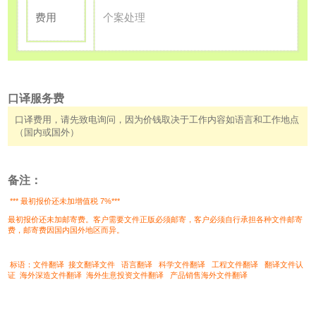
个案处理
费用
口译服务费
口译费用，请先致电询问，因为价钱取决于工作内容如语言和工作地点
（国内或国外）
备注：
*** 最初报价还未加增值税 7%***
最初报价还未加邮寄费。客户需要文件正版必须邮寄，客户必须自行承担各种文件邮寄
费，邮寄费因国内国外地区而异。
标语：文件翻译 接文翻译文件 语言翻译 科学文件翻译 工程文件翻译 翻译文件认
证 海外深造文件翻译 海外生意投资文件翻译 产品销售海外文件翻译