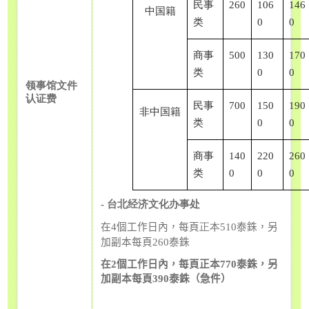
民事
260
106
146
中国籍
类
0
0
商事
500
130
170
类
0
0
领事馆文件
认证费
民事
700
150
190
非中国籍
类
0
0
商事
140
220
260
类
0
0
0
-
台北经济文化办事处
在
4
個工作日內，每頁
正本
510
泰銖，另
加副本每頁
260
泰銖
在
2
個工作日內，每頁正本
770
泰銖，另
加副本每頁
390
泰銖（急件）