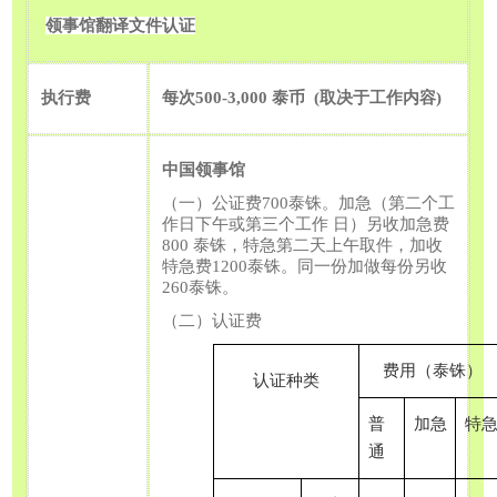
领事馆翻译文件认证
执行费
每次
500-3,000
泰币
(
取决于工作内容
)
中国领事馆
（一）公证费
700
泰铢。加急（第二个工
作日下午或第三个工作
日）另收加急费
800
泰铢，特急第二天上午取件，加收
特急费
1200
泰铢。同一份加做每份另收
260
泰铢。
（二）认证费
费用（泰铢）
认证种类
普
加急
特
通