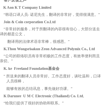
客户反馈之声
K Aon K T Company Limited
“韩语
口
译
人
员
-
诺
尼先生，翻
译
的非常好，
觉
得很
满
意。
”
Join & Coin corporation Co.Ltd
“非常好的服
务
，
对
于所翻
译
的
内
容很有信心，大部分送去
译
的都是公文，
翻
译
用的法律
术语
非常棒，
很感恩。”
K.Thon Wongsrisakun Zeon Advanced Polymix Co., Ltd
“公司的
联络职员
有非常
积
极的工作
态
度，有效率便利而且
亲
切。
”
K. ke Freeland Foundation
基金
会
“ 所送
来
的翻
译
人
员
非常好。工作
态
度好，
谈
吐
温
和，口
译
人
员
很棒，
能
够
有效的
总结讯
息
，事先做好功
课
。
”
K Darunee U M C Electronic (Thailand) Co. Ltd
,
“给
我
们
提供了很好的
协
助和
联
系。
”