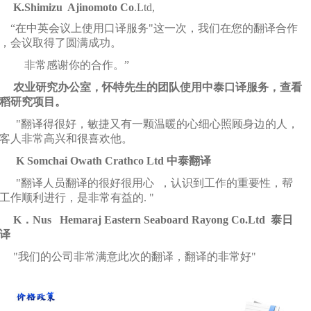
K.Shimizu Ajinomoto Co
.Ltd,
“
在中英
会议
上使用口
译
服
务
"
这
一次，我
们
在您的翻
译
合作
，
会议
取得了
圆满
成功。
非常感
谢
你的合作。
”
农业
研究
办
公室，怀特先生的
团队
使用中泰口
译
服
务
，查看
稻研究
项
目。
"
翻
译
得很好，敏捷又有一
颗温
暖的心
细
心照
顾
身
边
的人，
客人非常高
兴
和很喜
欢
他。
K Somchai Owath Crathco Ltd
中泰翻
译
"
翻
译
人
员
翻
译
的很好很用心
，
认识
到工作的重要性，
帮
工作
顺
利
进
行，是非常有益的
. "
K
．
Nus Hemaraj Eastern Seaboard Rayong Co.Ltd
泰日
译
"
我
们
的公司非常
满
意此次的翻
译
，翻
译
的非常好
"