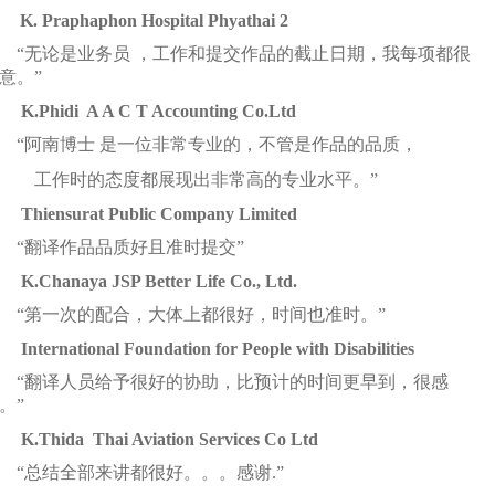
K. Praphaphon Hospital Phyathai 2
“无论
是
业务员
，工作和提交作品的截止日期，我每
项
都很
意。
”
K.Phidi A A C T Accounting Co.Ltd
“阿南博士 是一位非常
专业
的，不管是作品的品
质
，
工作
时
的
态
度都展
现
出非常高的
专业
水平。
”
Thiensurat Public Company Limited
“
翻
译
作品品
质
好且准
时
提交
”
K.Chanaya JSP Better Life Co., Ltd.
“
第一次的配合，大体上都很好，
时间
也准
时
。
”
International Foundation for People with Disabilities
“
翻
译
人
员给
予很好的
协
助，比
预计
的
时间
更早到，很感
。
”
K.Thida Thai Aviation Services Co Ltd
“
总结
全部
来讲
都很好。。。感
谢
.”