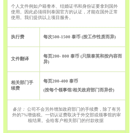
个人文件例如户籍誊本、结婚证书和身份证要拿到国外
使用。因此必须得到泰国官方的认证，才能在国外正常
使用。我们提供以上项目服务。
执行费
每次
500-1500
泰币
(
按工作性质而异
)
每页
200- 800
泰币
(
只限泰英和按内容而
文件翻译
异
)
每页
200-400
泰币
相关部门手
续费
(
按每个领事馆
/
相关政府部门而异价
)
备注：
公司不会另外增加政府部门的手续费，除了有另
外的
7%
增值税。一切认证费取决于外交部或领事馆的审
核结果。会给客户相关部门的付款收据