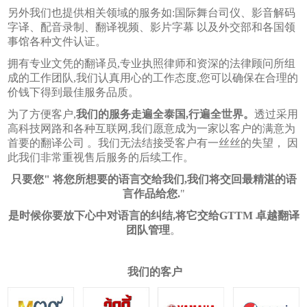
另外我们也提供相关领域的服务如
:
国际舞台司仪、影音解码
字译、配音录制、翻译视频、影片字幕 以及外交部和各国领
事馆各种文件认证。
拥有专业文凭的翻译员
,
专业执照律师和资深的法律顾问所组
成的工作团队
,
我们认真用心的工作态度
,
您可以确保在合理的
价钱下得到最佳服务品质。
为了方便客户
,
我们的服务走遍全泰国
,
行遍全世界。
透过采用
高科技网路和各种互联网
,
我们愿意成为一家以客户的满意为
首要的翻译公司 。我们无法结接受客户有一丝丝的失望， 因
此我们非常重视售后服务的后续工作。
只要您
"
将您所想要的语言交给我们
,
我们将交回最精湛的语
言作品给您
.
"
是时候你要放下心中对语言的纠结
,
将它交给
GTTM
卓越翻译
团队管理
。
我们的客户