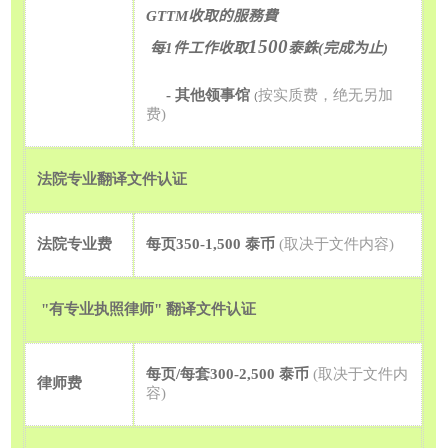
GTTM
收取的服務費
1500
每
1
件工作收取
泰銖
(
完成为止
)
-
其他领事馆
按实质费，绝无另加
(
费
)
法院专业翻译文件认证
法院专业费
每页
350-1,500
泰币
(
取决于文件内容
)
"
有专业执照律师
"
翻译文件认证
每页
/
每套
300-2,500
泰币
(
取决于文件内
律师费
容
)